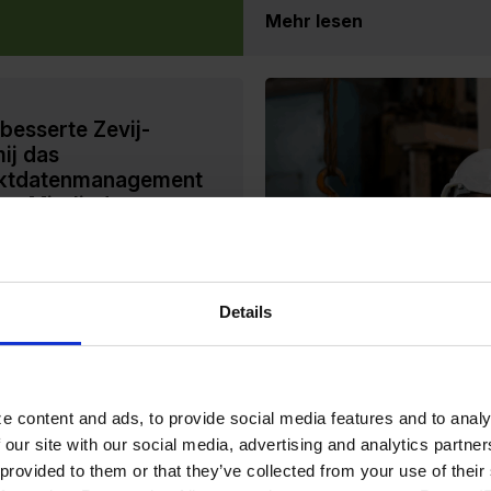
Mehr lesen
besserte Zevij-
ij das
ktdatenmanagement
ine Mitglieder
xiblere Lösung für den
el Zevij-Necomij ist eine
organisation für technische
Details
dler und den
ionellen Werkzeughandel.
essere Einkaufs- und
gmöglichkeiten hilft sie
e content and ads, to provide social media features and to analy
 our site with our social media, advertising and analytics partn
 provided to them or that they’ve collected from your use of the
esen