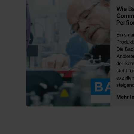
Wie B
Comme
Perfio
Ein smar
Produkt
Die Bac
Anbieter
der Sch
steht f
exzellen
steigend
Mehr l