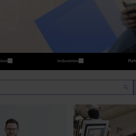
tion
Industrien
Ref
P
Fertigung