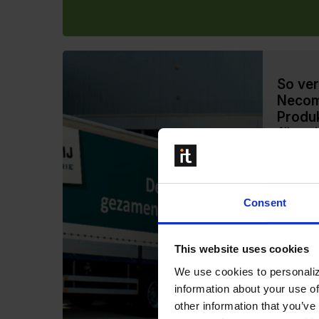
So ver
Necom
Produ
für se
Eine fle
Großhand
Einkaufs
Consent
Großhän
profess
Durch b
This website uses cookies
Marketin
We use cookies to personaliz
ihren...
information about your use of
other information that you’ve
Mehr l