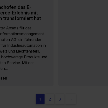
achofen das E-
rce-Erlebnis mit
n transformiert hat
ter Ansatz für das
informationsmanagement
hofen AG, ein führender
 für Industrieautomation in
weiz und Liechtenstein,
ür hochwertige Produkte und
ten Service. Mit der
en...
esen
1
2
3
→