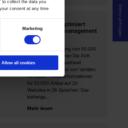
 to collect the data you
Demo anfragen
 your consent at any time
AVK Holding optimiert
Marketing
Produktdatenmanagement
mit Perfion
Effiziente Verwaltung von 50.000
SKUs in 28 Sprachen Die AVK
Holding, einer der weltweit
Allow all cookies
führenden Hersteller von Ventilen,
verwaltet Produktinformationen
für 50.000 Artikel auf 20
Websites in 28 Sprachen. Das
bisherige...
Mehr lesen