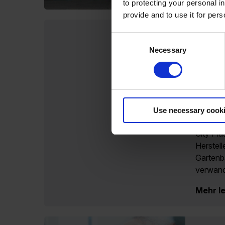
to protecting your personal i
provide and to use it for per
Consent
Wie Ga
Necessary
Selection
Perfio
Datenq
verbe
Automat
Produkt
Use necessary cook
SKUs un
City Pla
Herstell
Gartenb
verwand
Mehr l