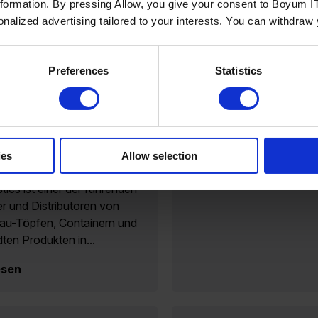
nformation. By pressing Allow, you give your consent to Boyum IT
sonalized advertising tailored to your interests. You can withdraw
rden City Plastics mit
Preferences
Statistics
n PIM die
ualität und Effizienz
sserte
isierung von
informationen für 16.000
ies
Allow selection
d mehrere Kanäle Garden
stics ist einer der führenden
er und Distributoren von
au-Töpfen, Containern und
ten Produkten in...
esen