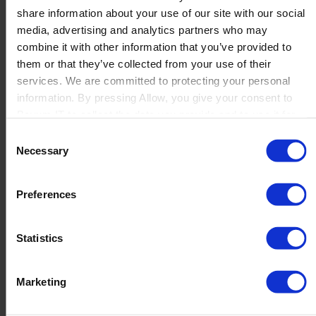
Zielgruppen in kürzester Zeit erstellen – ohne bei jedem
share information about your use of our site with our social
Projekt von vorn beginnen zu müssen.
media, advertising and analytics partners who may
combine it with other information that you’ve provided to
them or that they’ve collected from your use of their
services. We are committed to protecting your personal
Die Ergebnisse:
information. By pressing Allow, you give your consent to
Boyum IT to collect the data you provide and to use it for
Effizienz, Wachstum
personalized advertising tailored to your interests. You can
Consent
withdraw your consent at any time
Necessary
Selection
und Multichannel-
Kompetenz
Preferences
Statistics
Rund 40.000 € jährliche Einsparungen durch reduzierte
manuelle Arbeit
Solide Basis für die Umsatzsteigerung von 11 Mio. € auf
Marketing
17 Mio. €
Perfekte Unterstützung der Multichannel-Strategie und