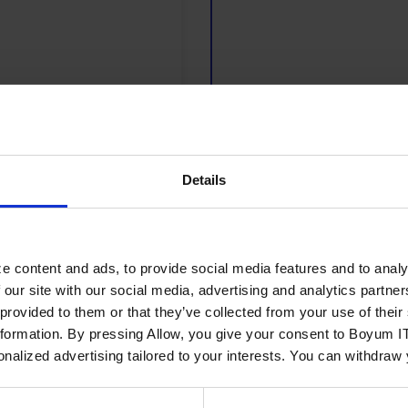
ehme Verantwortung für
le/KPIs deines
Details
Schritt 3: Sen
e content and ads, to provide social media features and to analy
Senior-Spezialiste
 our site with our social media, advertising and analytics partn
Leitende Funktione
 provided to them or that they’ve collected from your use of the
Senior-Funktionen
nformation. By pressing Allow, you give your consent to Boyum IT
Beraterfunktionen
sonalized advertising tailored to your interests. You can withdraw
Arbeite an abwechsl
das gesamte Spektrum