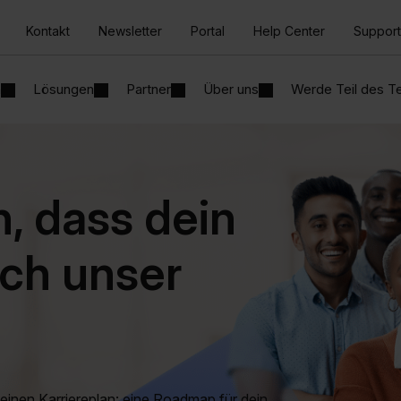
Kontakt
Newsletter
Portal
Help Center
Support
n
Lösungen
Partner
Über uns
Werde Teil des 
, dass dein
ch unser
deinen Karriereplan: eine Roadmap für dein