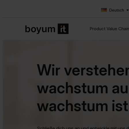
Deutsch
Product Value Chai
Wir verstehen
wachstum au
wachstum ist
Schließe dich uns an und entwickle mit uns 