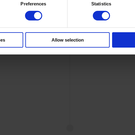
Preferences
Statistics
häufig an und halte T
Entwicklungsplans ein
ies
Allow selection