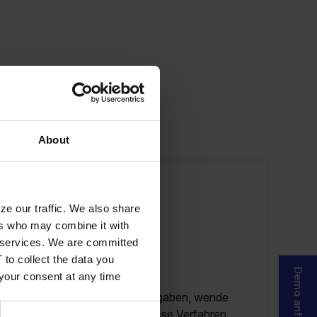
About
ior-Level
ze our traffic. We also share
nfunktionen
ers who may combine it with
n
ir services. We are committed
 to collect the data you
Demo anfragen
 your consent at any time
ungsreichen und komplexen Aufgaben, wende
 deiner Fachkenntnisse an, passe Verfahren