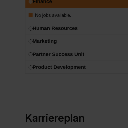
Finance
No jobs available.
Human Resources
Marketing
Partner Success Unit
Product Development
Karriereplan