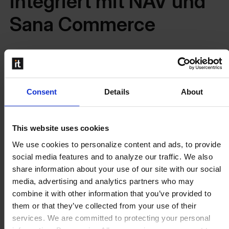
integriert mit NAV und
Sana Commerce
Mit der Einführung von
Perfion
wurden alle Produktdaten
zentral zusammengeführt. Die Integration mit Dynamics
NAV und dem Sana Commerce Webshop ermöglicht eine
Consent
Details
About
automatische Synchronisierung aller Produktinformationen
– mit Ausnahme von Preisen und Lagerbeständen – direkt
aus Perfion.
This website uses cookies
Wichtige Funktionen:
We use cookies to personalize content and ads, to provide
social media features and to analyze our traffic. We also
Anzeige von Kataloginhalten direkt im Webshop dank
share information about your use of our site with our social
Sana–Perfion-Integration
media, advertising and analytics partners who may
Erstellung maßgeschneiderter Marketingmaterialien für
combine it with other information that you’ve provided to
spezifische Kundensegmente, ohne jedes Mal von vorne
them or that they’ve collected from your use of their
beginnen zu müssen
services. We are committed to protecting your personal
Strukturierung der Artikelnummern in übersichtlichen