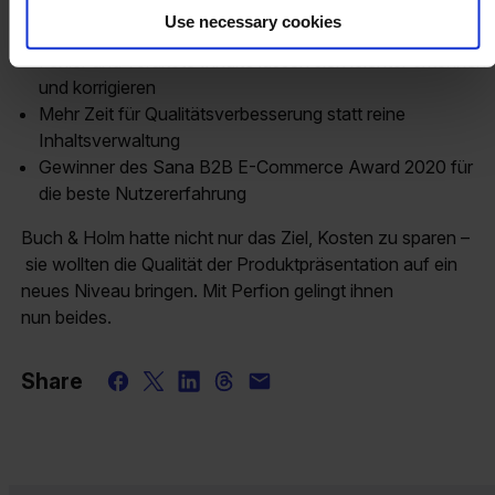
Kataloge enthalten nun stets aktuelle
Use necessary cookies
Produktinformationen
Fehler und veraltete Inhalte lassen sich leichter erkennen
und korrigieren
Mehr Zeit für Qualitätsverbesserung statt reine
Inhaltsverwaltung
Gewinner des Sana B2B E-Commerce Award 2020 für
die beste Nutzererfahrung
Buch & Holm hatte nicht nur das Ziel, Kosten zu sparen –
sie wollten die Qualität der Produktpräsentation auf ein
neues Niveau bringen. Mit Perfion gelingt ihnen
nun beides.
Share