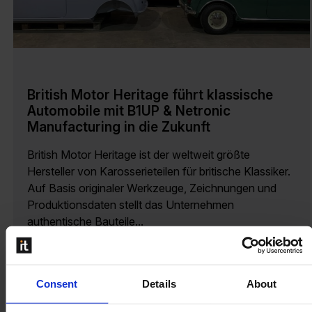
British Motor Heritage führt klassische
Automobile mit B1UP & Netronic
Manufacturing in die Zukunft
British Motor Heritage ist der weltweit größte
Hersteller von Karosserieteilen für britische Klassiker.
Auf Basis originaler Werkzeuge, Zeichnungen und
Produktionsdaten stellt das Unternehmen
authentische Bauteile...
Mehr lesen
Consent
Details
About