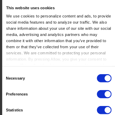
This website uses cookies
We use cookies to personalize content and ads, to provide
social media features and to analyze our traffic. We also
share information about your use of our site with our social
Jetzt zum Newsletter
media, advertising and analytics partners who may
combine it with other information that you’ve provided to
anmelden
them or that they’ve collected from your use of their
services. We are committed to protecting your personal
information. By pressing Allow, you give your consent to
Wir halten euch mit den neuesten Produkt-, Sales-, und
Boyum IT to collect the data you provide and to use it for
Marteting-News auf dem Laufenden.
personalized advertising tailored to your interests. You can
Consent
withdraw your consent at any time
Necessary
Selection
Preferences
Statistics