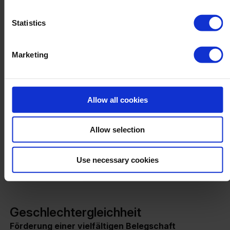
Belästigung.
Statistics
Marketing
Nachhaltigkeitsziele:
Allow all cookies
Allow selection
Use necessary cookies
Geschlechtergleichheit
Förderung einer vielfältigen Belegschaft