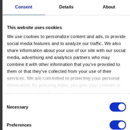
Soziale Verantwortung des
Consent
Details
About
Unternehmens (CSR) gegenüber
unserem Team und den Gemeinden
This website uses cookies
Wir möchten einen positiven Einfluss auf unsere
We use cookies to personalize content and ads, to provide
Gemeinschaften haben, indem wir uns auch an lokalen
social media features and to analyze our traffic. We also
Initiativen beteiligen und jährliche Spenden an
share information about your use of our site with our social
Nichtregierungsorganisationen wie die Hospital Clowns
media, advertising and analytics partners who may
leisten, die in Dänemark behandlungsbedürftige Kinder
combine it with other information that you’ve provided to
besuchen. Gleichzeitig sind wir bestrebt, allen, die an
them or that they’ve collected from your use of their
unseren Aktivitäten beteiligt sind, einen gesunden und
services. We are committed to protecting your personal
sicheren Arbeitsplatz zu bieten. Gesundheit und Sicherheit
information. By pressing Allow, you give your consent to
umfassen psychisches Wohlbefinden, Sicherheit bei der
Boyum IT to collect the data you provide and to use it for
Arbeit vor Ort in einem unserer Büros, die physische
personalized advertising tailored to your interests. You can
Consent
Arbeitsumgebung und Unfallverhütung. Wir erwarten von
withdraw your consent at any time
Necessary
Selection
allen Mitarbeitern, dass sie die in unserer Geschäftsethik
und unserem Verhaltenskodex beschriebenen Praktiken
befolgen. Wir tolerieren keinerlei Diskriminierung oder
Preferences