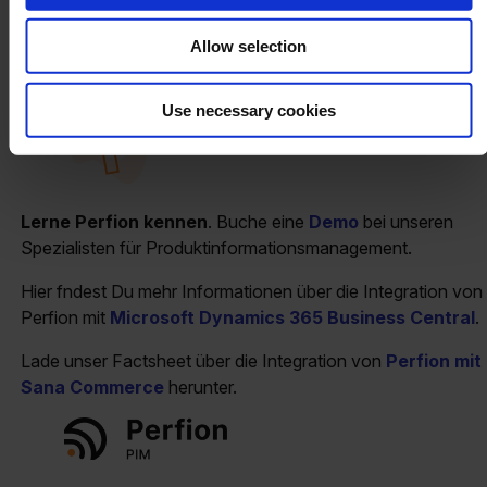
Allow selection
Use necessary cookies
Lerne Perfion kennen
. Buche eine
Demo
bei unseren
Spezialisten für Produktinformationsmanagement.
Hier fndest Du mehr Informationen über die Integration von
Perfion mit
Microsoft Dynamics 365 Business Central
.
Lade unser Factsheet über die Integration von
Perfion mit
Sana Commerce
herunter.