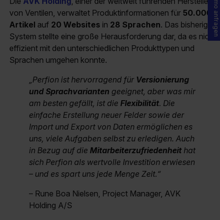
Demo anfragen
Die
AVK Holding
, einer der weltweit führenden Hersteller
von Ventilen, verwaltet Produktinformationen für
50.000
Artikel
auf
20 Websites
in
28 Sprachen
. Das bisherige
System stellte eine große Herausforderung dar, da es nicht
effizient mit den unterschiedlichen Produkttypen und
Sprachen umgehen konnte.
„Perfion ist hervorragend für
Versionierung
und Sprachvarianten
geeignet, aber was mir
am besten gefällt, ist die
Flexibilität
. Die
einfache Erstellung neuer Felder sowie der
Import und Export von Daten ermöglichen es
uns, viele Aufgaben selbst zu erledigen. Auch
in Bezug auf die
Mitarbeiterzufriedenheit
hat
sich Perfion als wertvolle Investition erwiesen
– und es spart uns jede Menge Zeit.“
– Rune Boa Nielsen, Project Manager, AVK
Holding A/S