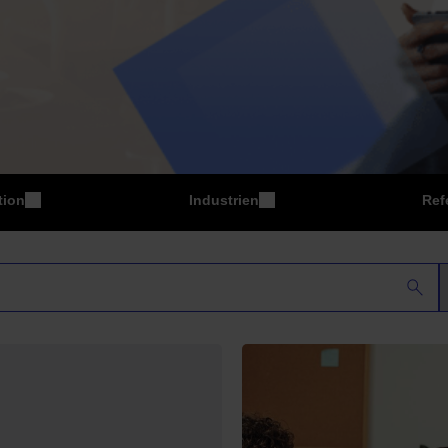
tion
Industrien
Ref
P
Fertigung