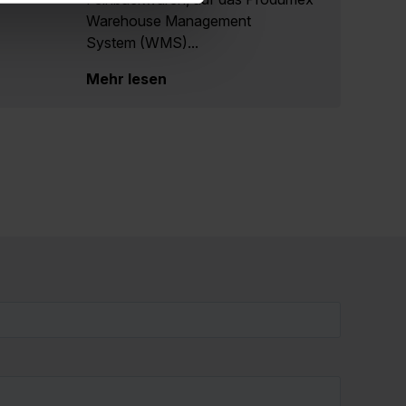
Warehouse Management
System (WMS)...
Mehr lesen