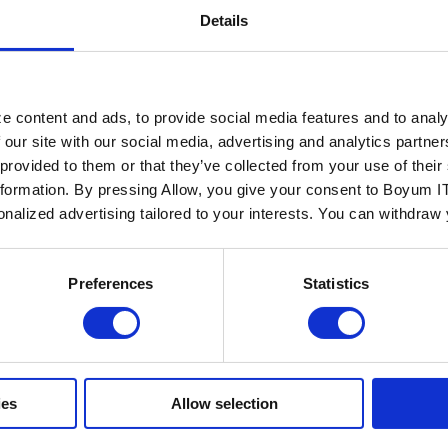
Details
e content and ads, to provide social media features and to analy
Mehr lesen
 our site with our social media, advertising and analytics partn
 provided to them or that they’ve collected from your use of the
nformation. By pressing Allow, you give your consent to Boyum IT
sonalized advertising tailored to your interests. You can withdraw
eile eines PIM-
s, die echten
winn bringen
Preferences
Statistics
eutigen schnelllebigen
en Welt kann es ganz schön
ordernd sein, große Mengen
 im Griff zu behalten. Ob
informationen, Metadaten
ies
Allow selection
elle...