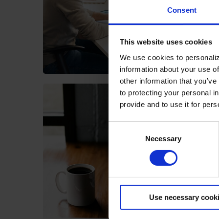
Consent
This website uses cookies
We use cookies to personaliz
information about your use of
other information that you’ve
to protecting your personal i
provide and to use it for per
7 Vort
System
Consent
Zeitge
Necessary
Selection
In der h
digital
herausf
an Daten
Produkt
Use necessary cook
oder aktu