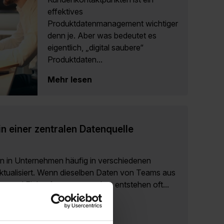
effektives
Produktdatenmanagement wichtiger
denn je. Aber was bedeutet es
eigentlich, „digital saubere“
Produktdaten...
Mehr lesen
n einer zentralen Datenquelle
n in Unternehmen häufig in verschiedenen
ktualisiert. Wenn dieselben Daten von Teams aus
g und Einkauf genutzt werden, entstehen oft...