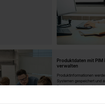
Produktdaten mit PIM i
verwalten
Produktinformationen werde
Systemen gespeichert und a
Produktentwicklung, Marketin