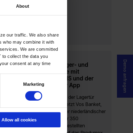
About
ze our traffic. We also share
ers who may combine it with
ir services. We are committed
 to collect the data you
Demo anfragen
 your consent at any time
Optimierte Lager- und
Lieferprozesse mit
Produmex WMS und der
B1Fox Delivery App
Marketing
Wenn Effizienz an der Lagertür
endet Seit 2009 setzt Vos Banket,
ein traditionsreicher niederländischer
Hersteller von über 350
Allow all cookies
handwerklich hergestellten
Feinbackwaren, auf das Produmex