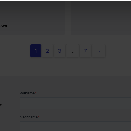
esen
1
2
3
…
7
→
r