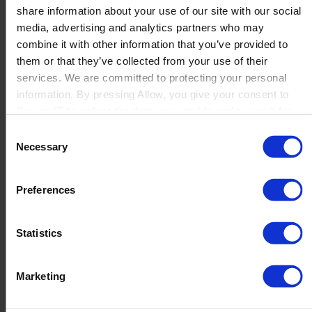
7 Vorteile eines PIM-Systems, die echten
share information about your use of our site with our social
Zeitgewinn bringen
media, advertising and analytics partners who may
combine it with other information that you’ve provided to
In der heutigen schnelllebigen digitalen Welt kann es
them or that they’ve collected from your use of their
ganz schön herausfordernd sein, große Mengen an
services. We are committed to protecting your personal
Daten im Griff zu behalten. Ob Produktinformationen,
information. By pressing Allow, you give your consent to
Metadaten oder aktuelle...
Boyum IT to collect the data you provide and to use it for
Mehr lesen
personalized advertising tailored to your interests. You can
Consent
withdraw your consent at any time
Necessary
Selection
Preferences
Optimierte Lager- und Lieferprozesse mit
Produmex WMS und der B1Fox Delivery
Statistics
App
Wenn Effizienz an der Lagertür endet Seit 2009
Marketing
setzt Vos Banket, ein traditionsreicher
niederländischer Hersteller von über 350