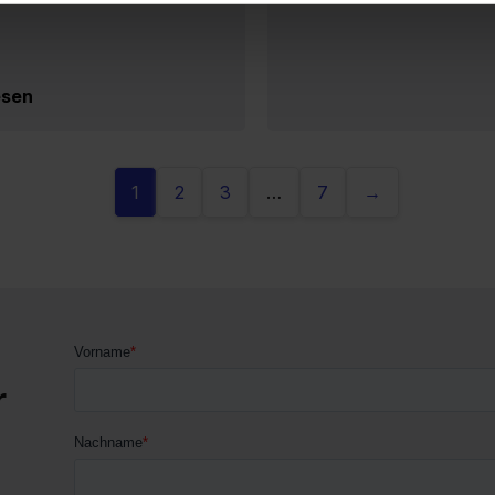
esen
1
2
3
…
7
→
r