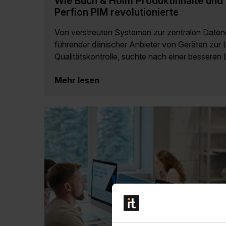
Wie Buch & Holm Produktinhalte und 
Perfion PIM revolutionierte
Von verstreuten Systemen zur zentralen Daten
führender dänischer Anbieter von Geräten zur 
Qualitätskontrolle, suchte nach einer besseren 
Mehr lesen