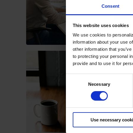
Consent
This website uses cookies
We use cookies to personaliz
information about your use of
other information that you’ve
to protecting your personal i
provide and to use it for per
7 Vort
System
Consent
Zeitge
Necessary
Selection
In der h
digital
herausf
an Daten
Produkt
Use necessary cook
oder aktu