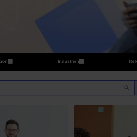
tion
Industrien
Ref
P
Fertigung