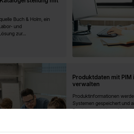
Katalogerstellung mit
quelle Buch & Holm, ein
Labor- und
Lösung zur...
Produktdaten mit PIM i
verwalten
Produktinformationen werde
Systemen gespeichert und a
Produktentwicklung, Marketin