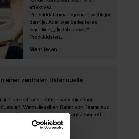
effektives
Produktdatenmanagement wichtiger
denn je. Aber was bedeutet es
eigentlich, „digital saubere“
Produktdaten...
Mehr lesen
n einer zentralen Datenquelle
n in Unternehmen häufig in verschiedenen
ktualisiert. Wenn dieselben Daten von Teams aus
g und Einkauf genutzt werden, entstehen oft...