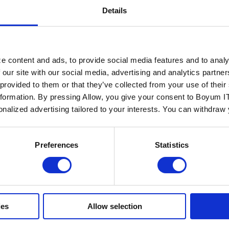
Details
e content and ads, to provide social media features and to analy
Mehr lesen
 our site with our social media, advertising and analytics partn
 provided to them or that they’ve collected from your use of the
nformation. By pressing Allow, you give your consent to Boyum IT
sonalized advertising tailored to your interests. You can withdraw
eile eines PIM-
s, die echten
winn bringen
Preferences
Statistics
eutigen schnelllebigen
en Welt kann es ganz schön
ordernd sein, große Mengen
 im Griff zu behalten. Ob
informationen, Metadaten
ies
Allow selection
elle...