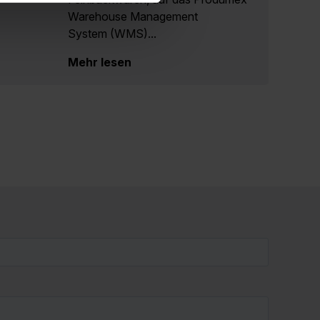
Warehouse Management
System (WMS)...
Mehr lesen