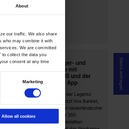
About
ze our traffic. We also share
ers who may combine it with
ir services. We are committed
 to collect the data you
Demo anfragen
 your consent at any time
Optimierte Lager- und
Lieferprozesse mit
Produmex WMS und der
B1Fox Delivery App
Marketing
Wenn Effizienz an der Lagertür
endet Seit 2009 setzt Vos Banket,
ein traditionsreicher niederländischer
Hersteller von über 350
Allow all cookies
handwerklich hergestellten
Feinbackwaren, auf das Produmex