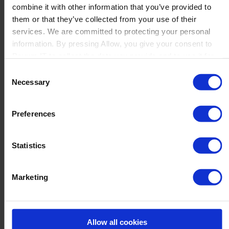
combine it with other information that you’ve provided to
So optimierte Spaldings das
them or that they’ve collected from your use of their
Produktmanagement mit Perfion PIM
services. We are committed to protecting your personal
Eine verbesserte Art, Produktdaten und Innovationen
information. By pressing Allow, you give your consent to
zu verwalten Spaldings, ein führender Distributor für
Boyum IT to collect the data you provide and to use it for
Landwirtschafts- und Bodenpflegeprodukte in
personalized advertising tailored to your interests. You can
Consent
Großbritannien und Irland, verwaltet ein
withdraw your consent at any time
Necessary
Selection
umfangreiches Sortiment von...
Mehr lesen
Preferences
Statistics
Marketing
Allow all cookies