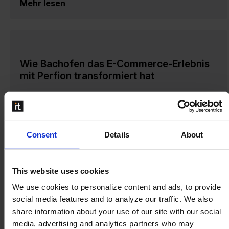
Mehr lesen
Wie Bachofen das E-Commerce-Erlebnis
mit Perfion transformiert hat
Ein smarter Ansatz für das
Produktinformationsmanagement Die Bachofen AG,
ein führender Anbieter für Industrieautomation in
der Schweiz und Liechtenstein, steht für hochwertige
Consent
Details
About
Produkte und exzellenten Service. Mit der
steigenden...
This website uses cookies
Mehr lesen
We use cookies to personalize content and ads, to provide
social media features and to analyze our traffic. We also
share information about your use of our site with our social
media, advertising and analytics partners who may