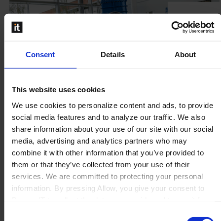
Consent
Details
About
This website uses cookies
We use cookies to personalize content and ads, to provide
AVK Holding optimiert
social media features and to analyze our traffic. We also
Produktdatenmanagement mit Perfion
share information about your use of our site with our social
media, advertising and analytics partners who may
Effiziente Verwaltung von 50.000 SKUs in 28
combine it with other information that you’ve provided to
Sprachen Die AVK Holding, einer der weltweit
them or that they’ve collected from your use of their
führenden Hersteller von Ventilen, verwaltet
services. We are committed to protecting your personal
Produktinformationen für 50.000 Artikel auf 20
information. By pressing Allow, you give your consent to
Websites in 28 Sprachen. Das bisherige...
Boyum IT to collect the data you provide and to use it for
personalized advertising tailored to your interests. You can
Mehr lesen
Consent