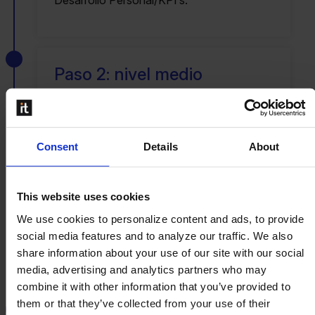
Desarrollo Personal/KPI’s.
Paso 2: nivel medio
Funciones de especialistas
Funciones de consultoría
Funciones de coordinación
Consent
Details
About
Funciones de asistente
Aprende y desarrolla habilidades
This website uses cookies
especializadas, asume la responsabilidad
de las tareas delegadas, y cumple con los
We use cookies to personalize content and ads, to provide
plazos de proyectos y los objetivos del
social media features and to analyze our traffic. We also
Plan de Desarrollo Personal/KPI’s.
share information about your use of our site with our social
media, advertising and analytics partners who may
combine it with other information that you’ve provided to
them or that they’ve collected from your use of their