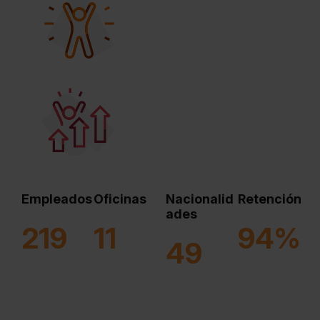
Empleados
Oficinas
Nacionalid
Retención
ades
220
12
95%
50
220
12
95%
50