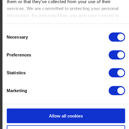
them or that they’ve collected from your use of their
services. We are committed to protecting your personal
information. By pressing Allow, you give your consent to
Boyum IT to collect the data you provide and to use it for
personalized advertising tailored to your interests. You can
Consent
withdraw your consent at any time
Necessary
Selection
Preferences
Statistics
Bienestar físico
Marketing
Allow all cookies