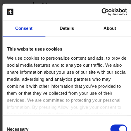
newsletter
Mantente informado sobre las últimas actualizaciones de
Consent
Details
About
nuestros productos, ventas y marketing.
This website uses cookies
We use cookies to personalize content and ads, to provide
social media features and to analyze our traffic. We also
share information about your use of our site with our social
media, advertising and analytics partners who may
combine it with other information that you’ve provided to
them or that they’ve collected from your use of their
services. We are committed to protecting your personal
information. By pressing Allow, you give your consent to
Boyum IT to collect the data you provide and to use it for
personalized advertising tailored to your interests. You can
Consent
withdraw your consent at any time
Necessary
Selection