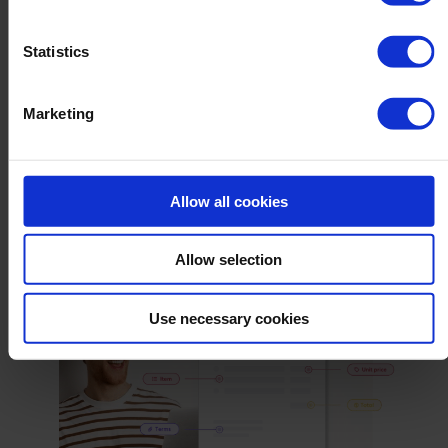
Verbesserte Genauigkeit durch
Statistics
Datenvalidierung
Für eine noch höhere Genauigkeit können
Dokumente vor der endgültigen
Marketing
Datenübermittlung einer manuellen
Überprüfung unterzogen werden, wodurch
eine zusätzliche Validierungsebene
Allow all cookies
hinzugefügt wird.
Allow selection
Use necessary cookies