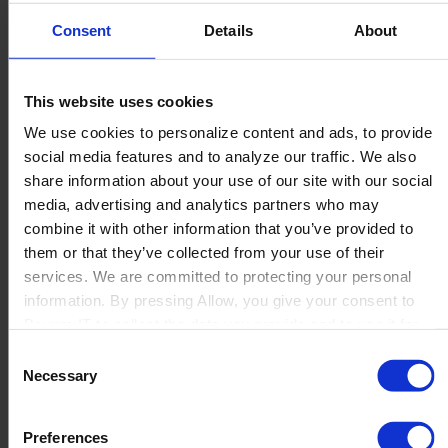
Consent
Details
About
Nahtlose Erfassung von Daten aus
verschiedenen Formaten
This website uses cookies
Paperflow verarbeitet eine Vielzahl von Formaten, von
We use cookies to personalize content and ads, to provide
Bildern bis hin zu PDFs, Rechnungen und mehr, die alle
social media features and to analyze our traffic. We also
problemlos über API, Mobilgeräte oder E-Mail empfangen
share information about your use of our site with our social
werden.
media, advertising and analytics partners who may
OCR und präzise Datenbeschriftung
combine it with other information that you’ve provided to
Fortschrittliche optische
them or that they’ve collected from your use of their
Zeichenerkennungstechnologie (Optical
services. We are committed to protecting your personal
Character Recognition – OCR) wird zur
information. By pressing Allow, you give your consent to
Verarbeitung eingehender Dokumente
Boyum IT to collect the data you provide and to use it for
verwendet, um wichtige Datenpunkte zu
personalized advertising tailored to your interests. You can
Consent
extrahieren. Jeder Datensatz wird
withdraw your consent at any time
Necessary
Selection
gekennzeichnet und kategorisiert, um
sicherzustellen, dass er korrekt identifiziert
Preferences
und für dein ERP-System formatiert wird.