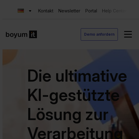
Kontakt
Newsletter
Portal
Help Center
Sup
Demo anfordern
Die ultimative
KI-gestützte
Lösung zur
Verarbeitung