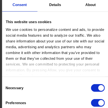
Consent
Details
About
This website uses cookies
We use cookies to personalize content and ads, to provide
social media features and to analyze our traffic. We also
5. Individuell
share information about your use of our site with our social
media, advertising and analytics partners who may
Anpassbare Workflows
combine it with other information that you’ve provided to
them or that they’ve collected from your use of their
services. We are committed to protecting your personal
Jedes Unternehmen hat eigene Prozesse, wenn es um das
information. By pressing Allow, you give your consent to
Management von Produktinformationen geht. Ein PIM-
Boyum IT to collect the data you provide and to use it for
System passt sich deinen Anforderungen an – nicht
personalized advertising tailored to your interests. You can
Consent
umgekehrt. Du kannst
Workflows individuell einrichten
,
withdraw your consent at any time
Necessary
Selection
zum Beispiel für Produktfreigaben, Übersetzungsprozesse
oder Produkteinführungen.
Preferences
Damit automatisierst du wiederkehrende Aufgaben und