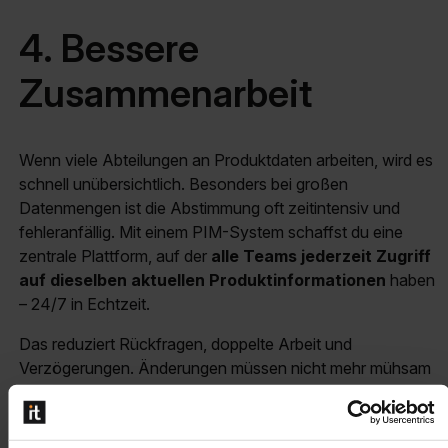
4. Bessere
Zusammenarbeit
Wenn viele Abteilungen an Produktdaten arbeiten, wird es
schnell unübersichtlich. Besonders bei großen
Datenmengen ist die Abstimmung oft zeitintensiv und
fehleranfällig. Mit einem PIM-System schaffst du eine
zentrale Plattform, auf der
alle Teams jederzeit Zugriff
auf dieselben aktuellen Produktinformationen
haben
– 24/7 in Echtzeit.
Das reduziert Rückfragen, doppelte Arbeit und
Verzögerungen. Änderungen müssen nicht mehr mühsam
per E-Mail oder ähnlichem abgestimmt werden. Das spart
Zeit, verbessert die Kommunikation und macht dein
Produktinformationsmanagement deutlich effizienter.