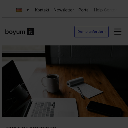
Kontakt
Newsletter
Portal
Help Center
Sup
Demo anfordern