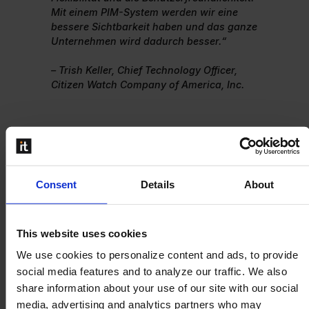
Mit einem PIM-System werden wir eine
bessere Sichtbarkeit haben und das ganze
Unternehmen wird dadurch besser.“
– Trish Keller, Chief Technology Officer,
Citizen Watch Company of America, Inc.
Erzielte Vorteile
Consent
Details
About
Die Integration von Perfion in die Systeme von CITIZEN
brachte zahlreiche Vorteile:
This website uses cookies
Vereinheitlichte Datenverwaltung:
Alle
We use cookies to personalize content and ads, to provide
Produktdaten werden an einem Ort verwaltet, was
social media features and to analyze our traffic. We also
Konsistenz und Genauigkeit gewährleistet.
share information about your use of our site with our social
Automatisierter Datentransfer:
Produktdaten
media, advertising and analytics partners who may