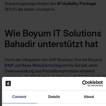
Anpassungsmöglichkeiten des
B1 Usability Package
(B1UP) die ideale Lösung bot.
Wie Boyum IT Solutions
Bahadir unterstützt hat
Durch die Integration von SAP Business One mit Boyums
B1UP
und
Beas Manufacturing
konnte Bahadir seine
Datenverwaltung und Produktionsprozesse erheblich
optimieren. Die Möglichkeit, Funktionen mit B1UP individuell
anzupassen und Produktionsdaten in Echtzeit mit Beas
Manufacturing zu verfolgen, ermöglichte es dem
Unternehmen, sämtliche Abläufe in einem einzigen,
Consent
Details
About
einheitlichen System zu steuern. Die Integration verringerte
zudem den manuellen Aufwand erheblich und steigerte die