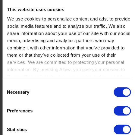
Effizienz in allen Abteilungen.
This website uses cookies
We use cookies to personalize content and ads, to provide
social media features and to analyze our traffic. We also
Die wichtigsten Vorteile
share information about your use of our site with our social
media, advertising and analytics partners who may
durch Boyum IT
combine it with other information that you’ve provided to
them or that they’ve collected from your use of their
Solutions
services. We are committed to protecting your personal
information. By pressing Allow, you give your consent to
Boyum IT to collect the data you provide and to use it for
Optimierte Datenverwaltung:
Bahadir reduzierte den
personalized advertising tailored to your interests. You can
Consent
Aufwand für die Datenreplikation erheblich, indem alle
withdraw your consent at any time
Necessary
Selection
Systeme in SAP Business One konsolidiert wurden. Dies
führte zu einer Zeitersparnis von 50 % bei der
Preferences
Datenverwaltung.
Verbesserte Rückverfolgbarkeit:
Das Unternehmen
hat nun einfachen Zugriff auf kritische Daten, was die
Statistics
Nachverfolgbarkeit verbessert und die Einhaltung